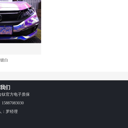
电镀白
我们
金钛官方电子质保
5887083030
人：罗经理
：