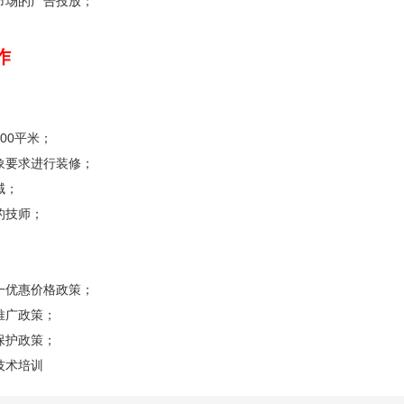
市场的广告投放；
作
00平米；
象要求进行装修；
域；
的技师；
一优惠价格政策；
推广政策；
保护政策；
技术培训