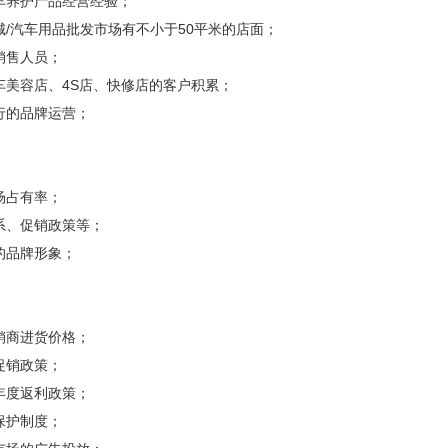
车养护产品经营经验；
城/汽车用品批发市场有不小于50平米的店面；
销售人员；
车美容店、4S店、快修店的客户积累；
行的品牌运营；
场占有率；
系、促销政策等；
的品牌形象；
销商进货价格；
促销政策；
年度返利政策；
保护制度；